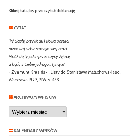
c
h
Kliknij tutaj by przeczytać deklarację
CYTAT
"W ciągłej przykładu i słowa postaci
rozdawaj siebie samego swej braci.
Mnóż się ty jeden przez czyny żyjące,
a będą z Ciebie jednego… tysiące"
-
Zygmunt Krasiński
, Listy do Stanisława Małachowskiego,
Warszawa 1979, PIW, s. 433.
ARCHIWUM WPISÓW
Archiwum
wpisów
KALENDARZ WPISÓW