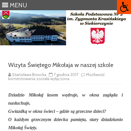
MENU
Skip
to
content
Wizyta Świętego Mikołaja w naszej szkole
Stanisława Borucka
7 grudnia 2017
Możliwość
Wizyta
komentowania
została wyłączona
Świętego
Mikołaja
w
naszej
Dziadzio Mikołaj lasem wędruje, w okna zagląda i
szkole
nasłuchuje,
Gwiazdką w okna świeci – gdzie są grzeczne dzieci?
O każdym grzecznym dziecku pamięta, stary dziadziunio
Mikołaj Święty.