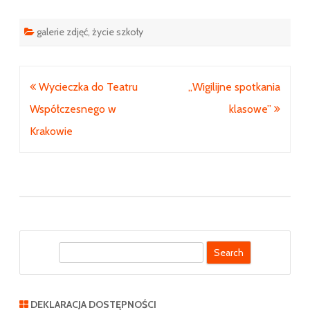
galerie zdjęć
,
życie szkoły
Nawigacja
Wycieczka do Teatru
„Wigilijne spotkania
wpisu
Współczesnego w
klasowe”
Krakowie
S
e
a
r
DEKLARACJA DOSTĘPNOŚCI