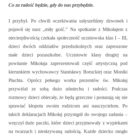
Co za radość będzie, gdy do nas przybędzie.
I przybył. Po chwili oczekiwania usłyszeliśmy dzwonek i
pojawił się nasz „miły gość.” Na spotkanie z Mikołajem z
niecierpliwością czekała społeczność uczniowska klas I – III,
dzieci dwóch oddziałów przedszkolnych oraz zaproszone
małe dzieci pozaszkolne. Uczniowie klasy drugiej na
powitanie Mikołaja zaprezentowali część artystyczną pod
kierunkiem wychowawcy Stanisławy Boruckiej oraz Moniki
Płachta. Oprócz pełnego worka prezentów św. Mikołaj
przywiózł ze sobą dużo uśmiechu i radości. Podczas
rozmowy dzieci obiecały, że będą grzeczne i postarają się nie
sprawiać kłopotu swoim rodzicom ani nauczycielom. Po
takich deklaracjach Mikołaj przystąpił do swojego zadania –
wręczył duże paczki, które dzieci przyjmowały z wypiekami
na twarzach i nieskrywaną radością. Każde dziecko mogło