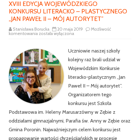
XVIII EDYCJA WOJEWÓDZKIEGO
KONKURSU LITERACKO – PLASTYCZNEGO
„JAN PAWEŁ II – MÓJ AUTORYTET”
Stanisława Borucka
20 maja 2019
Możliwość
XVIII
komentowania
została wyłączona
EDYCJA
WOJEWÓDZKIEGO
KONKURSU
LITERACKO
Uczniowie naszej szkoły
–
PLASTYCZNEGO
kolejny raz brali udział w
„JAN
PAWEŁ
Wojewódzkim Konkursie
II
–
literacko-plastycznym „Jan
MÓJ
AUTORYTET”
Paweł II – Mój autorytet”.
Organizatorem tego
konkursu jest Szkoła
Podstawowa im. Heleny Marusarzówny w Zębie z
oddziałami gimnazjalnymi, Parafia św. Anny w Zębie oraz
Gmina Poronin. Najważniejszym celem konkursu jest
propagowanie wartości chrześcijańskich w procesie