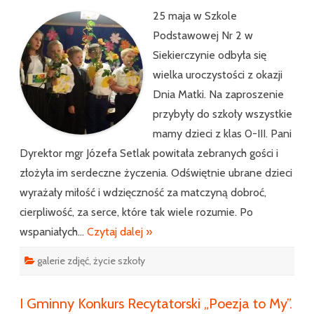
25 maja w Szkole
Podstawowej Nr 2 w
Siekierczynie odbyła się
wielka uroczystości z okazji
Dnia Matki. Na zaproszenie
przybyły do szkoły wszystkie
mamy dzieci z klas 0-III. Pani
Dyrektor mgr Józefa Setlak powitała zebranych gości i
złożyła im serdeczne życzenia. Odświętnie ubrane dzieci
wyrażały miłość i wdzięczność za matczyną dobroć,
cierpliwość, za serce, które tak wiele rozumie. Po
wspaniałych…
Czytaj dalej »
galerie zdjęć
,
życie szkoły
I Gminny Konkurs Recytatorski „Poezja to My”.