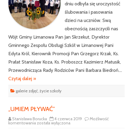
dniu odbyła się uroczystość
ślubowania i pasowania
dzieci na uczniów. Swą
obecnością zaszczycili nas
Wójt Gminy Limanowa Pan Jan Skrzekut, Dyrektor
Gminnego Zespołu Obsługi Szkół w Limanowej Pani
Edyta Król, Kierownik Promocji Pan Grzegorz Krzak, Ks.
Prałat Stanisław Koza, Ks. Proboszcz Kazimierz Matusik,
Przewodnicząca Rady Rodziców Pani Barbara Biedroń….
Czytaj dalej »
galerie zdjęć
,
życie szkoły
„UMIEM PŁYWAĆ”
Stanisława Borucka
4 czerwca 2019
Możliwość
„UMIEM
komentowania
została wyłączona
PŁYWAĆ”