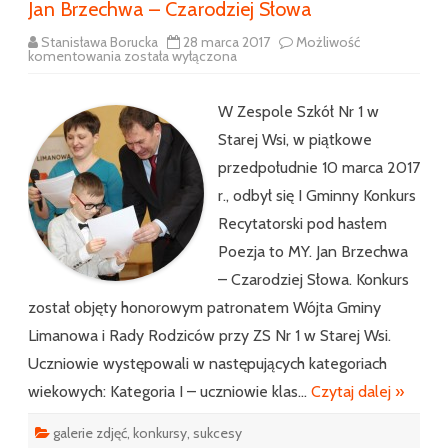
Jan Brzechwa – Czarodziej Słowa
Stanisława Borucka
28 marca 2017
Możliwość
I
komentowania
została wyłączona
Gminny
Konkurs
Recytatorski
„Poezja
W Zespole Szkół Nr 1 w
to
My”.
Starej Wsi, w piątkowe
Jan
Brzechwa
przedpołudnie 10 marca 2017
–
Czarodziej
r., odbył się I Gminny Konkurs
Słowa
Recytatorski pod hasłem
Poezja to MY. Jan Brzechwa
– Czarodziej Słowa. Konkurs
został objęty honorowym patronatem Wójta Gminy
Limanowa i Rady Rodziców przy ZS Nr 1 w Starej Wsi.
Uczniowie występowali w następujących kategoriach
wiekowych: Kategoria I – uczniowie klas…
Czytaj dalej »
galerie zdjęć
,
konkursy
,
sukcesy