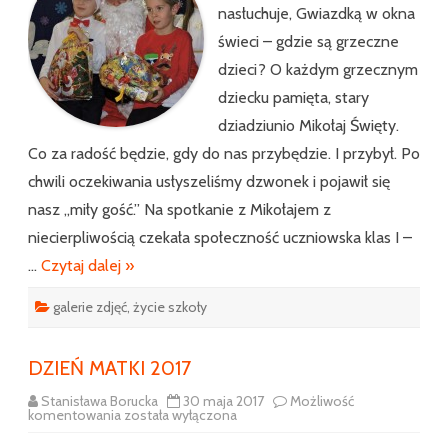
nasłuchuje, Gwiazdką w okna
świeci – gdzie są grzeczne
dzieci? O każdym grzecznym
dziecku pamięta, stary
dziadziunio Mikołaj Święty.
Co za radość będzie, gdy do nas przybędzie. I przybył. Po
chwili oczekiwania usłyszeliśmy dzwonek i pojawił się
nasz „miły gość.” Na spotkanie z Mikołajem z
niecierpliwością czekała społeczność uczniowska klas I –
…
Czytaj dalej »
galerie zdjęć
,
życie szkoły
DZIEŃ MATKI 2017
Stanisława Borucka
30 maja 2017
Możliwość
DZIEŃ
komentowania
została wyłączona
MATKI
2017