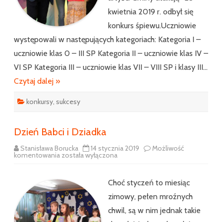
artyści
Gminy
kwietnia 2019 r. odbył się
atakują”
konkurs śpiewu.Uczniowie
występowali w następujących kategoriach: Kategoria I –
uczniowie klas 0 – III SP Kategoria II – uczniowie klas IV –
VI SP Kategoria III – uczniowie klas VII – VIII SP i klasy III…
Czytaj dalej »
konkursy
,
sukcesy
Dzień Babci i Dziadka
Stanisława Borucka
14 stycznia 2019
Możliwość
Dzień
komentowania
została wyłączona
Babci
i
Dziadka
Choć styczeń to miesiąc
zimowy, pełen mroźnych
chwil, są w nim jednak takie