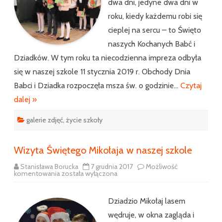
dwa dni, jedyne dwa dni w
roku, kiedy każdemu robi się
cieplej na sercu – to Święto
naszych Kochanych Babć i
Dziadków. W tym roku ta niecodzienna impreza odbyła
się w naszej szkole 11 stycznia 2019 r. Obchody Dnia
Babci i Dziadka rozpoczęła msza św. o godzinie…
Czytaj
dalej »
galerie zdjęć
,
życie szkoły
Wizyta Świętego Mikołaja w naszej szkole
Stanisława Borucka
7 grudnia 2017
Możliwość
Wizyta
komentowania
została wyłączona
Świętego
Mikołaja
w
naszej
Dziadzio Mikołaj lasem
szkole
wędruje, w okna zagląda i