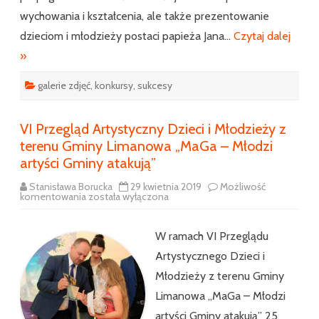
wychowania i kształcenia, ale także prezentowanie
dzieciom i młodzieży postaci papieża Jana…
Czytaj dalej
»
galerie zdjęć
,
konkursy
,
sukcesy
VI Przegląd Artystyczny Dzieci i Młodzieży z
terenu Gminy Limanowa „MaGa – Młodzi
artyści Gminy atakują”
Stanisława Borucka
29 kwietnia 2019
Możliwość
VI
komentowania
została wyłączona
Przegląd
Artystyczny
Dzieci
i
W ramach VI Przeglądu
Młodzieży
z
Artystycznego Dzieci i
terenu
Gminy
Młodzieży z terenu Gminy
Limanowa
„MaGa
Limanowa „MaGa – Młodzi
–
Młodzi
artyści Gminy atakują” 25