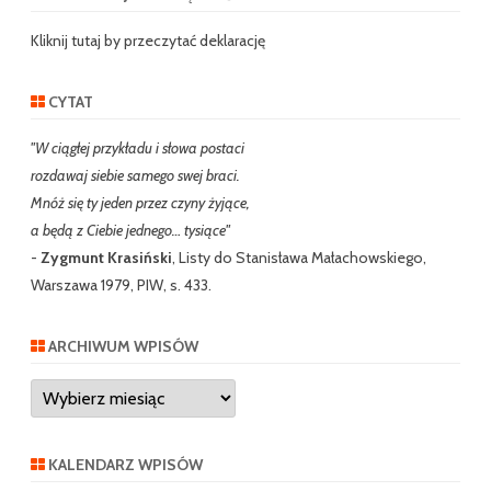
c
h
Kliknij tutaj by przeczytać deklarację
CYTAT
"W ciągłej przykładu i słowa postaci
rozdawaj siebie samego swej braci.
Mnóż się ty jeden przez czyny żyjące,
a będą z Ciebie jednego… tysiące"
-
Zygmunt Krasiński
, Listy do Stanisława Małachowskiego,
Warszawa 1979, PIW, s. 433.
ARCHIWUM WPISÓW
Archiwum
wpisów
KALENDARZ WPISÓW