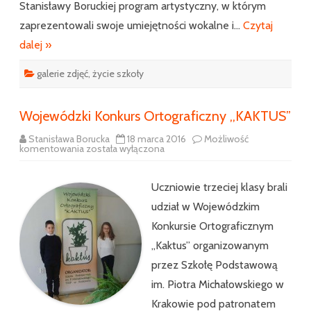
Stanisławy Boruckiej program artystyczny, w którym
zaprezentowali swoje umiejętności wokalne i…
Czytaj
dalej »
galerie zdjęć
,
życie szkoły
Wojewódzki Konkurs Ortograficzny ,,KAKTUS”
Stanisława Borucka
18 marca 2016
Możliwość
Wojewódzki
komentowania
została wyłączona
Konkurs
Ortograficzny
,,KAKTUS”
Uczniowie trzeciej klasy brali
udział w Wojewódzkim
Konkursie Ortograficznym
,,Kaktus” organizowanym
przez Szkołę Podstawową
im. Piotra Michałowskiego w
Krakowie pod patronatem