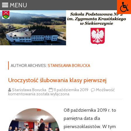
MENU
Skip
to
content
AUTHOR ARCHIVES:
STANISŁAWA BORUCKA
Uroczystość ślubowania klasy pierwszej
Stanisława Borucka
11 października 2019
Możliwość
Uroczystość
komentowania
została wyłączona
ślubowania
klasy
pierwszej
08 października 2019 r. to
pamiętna data dla
pierwszoklasistów. W tym