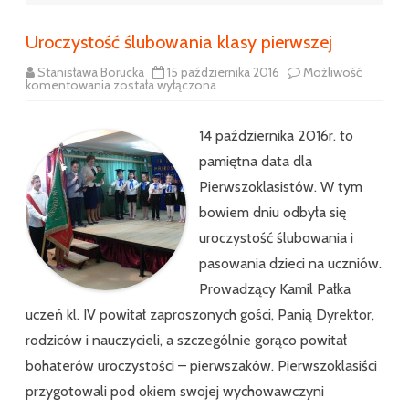
Uroczystość ślubowania klasy pierwszej
Stanisława Borucka
15 października 2016
Możliwość
Uroczystość
komentowania
została wyłączona
ślubowania
klasy
pierwszej
14 października 2016r. to
pamiętna data dla
Pierwszoklasistów. W tym
bowiem dniu odbyła się
uroczystość ślubowania i
pasowania dzieci na uczniów.
Prowadzący Kamil Pałka
uczeń kl. IV powitał zaproszonych gości, Panią Dyrektor,
rodziców i nauczycieli, a szczególnie gorąco powitał
bohaterów uroczystości – pierwszaków. Pierwszoklasiści
przygotowali pod okiem swojej wychowawczyni