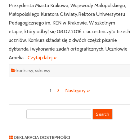
Prezydenta Miasta Krakowa, Wojewody Małopolskiego,
Małopolskiego Kuratora Oświaty,Rektora Uniwersytetu
Pedagogicznego im. KEN w Krakowie. W szkolnym
etapie, który odbył się 08.02.2016 r. uczestniczyło trzech
uczniów. Konkurs składał się z dwóch części: pisanie
dyktanda i wykonanie zadań ortograficznych. Uczniowie
Amelia…
Czytaj dalej »
konkursy
,
sukcesy
Nawigacja
1
2
Następny »
po
wpisach
S
e
a
r
DEKLARACJA DOSTĘPNOŚCI