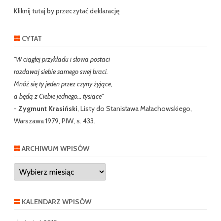
h
Kliknij tutaj by przeczytać deklarację
CYTAT
"W ciągłej przykładu i słowa postaci
rozdawaj siebie samego swej braci.
Mnóż się ty jeden przez czyny żyjące,
a będą z Ciebie jednego… tysiące"
-
Zygmunt Krasiński
, Listy do Stanisława Małachowskiego,
Warszawa 1979, PIW, s. 433.
ARCHIWUM WPISÓW
Archiwum
wpisów
KALENDARZ WPISÓW