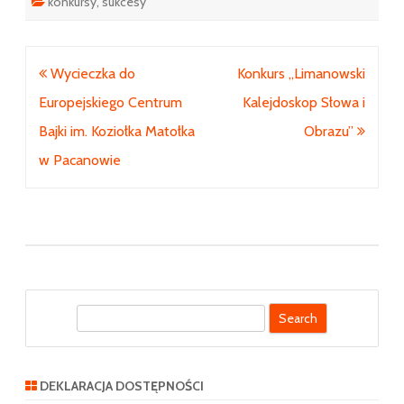
konkursy
,
sukcesy
Nawigacja
Wycieczka do
Konkurs „Limanowski
wpisu
Europejskiego Centrum
Kalejdoskop Słowa i
Bajki im. Koziołka Matołka
Obrazu”
w Pacanowie
S
e
a
r
DEKLARACJA DOSTĘPNOŚCI
c