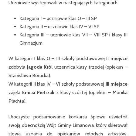
Uczniowie występowali w następujących kategoriach:
„MaGa
–
Młodzi
artyści
Kategoria I – uczniowie klas 0 – III SP
Gminy
atakują”
Kategoria II – uczniowie klas IV – VI SP
Kategoria III – uczniowie klas VII – VIII SP i klasy III
Gimnazjum
W kategorii I klas 0 – III szkoły podstawowej
II miejsce
zdobyła
Jagoda Król
uczennica klasy trzeciej (opiekun –
Stanisława Borucka).
W kategorii II klas IV – VI szkoły podstawowej
III miejsce
zajęła
Emilia Pietrzak
z klasy szóstej (opiekun – Monika
Płachta).
Uroczyste podsumowanie konkursu śpiewu uświetnił
swoją obecnością Wójt Gminy Limanowa, który skierował
słowa uznania do opiekunów młodych artystów.