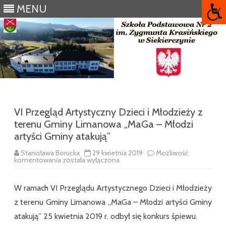
MENU
Skip
to
content
VI Przegląd Artystyczny Dzieci i Młodzieży z
terenu Gminy Limanowa „MaGa – Młodzi
artyści Gminy atakują”
Stanisława Borucka
29 kwietnia 2019
Możliwość
VI
komentowania
została wyłączona
Przegląd
Artystyczny
Dzieci
W ramach VI Przeglądu Artystycznego Dzieci i Młodzieży
i
Młodzieży
z terenu Gminy Limanowa „MaGa – Młodzi artyści Gminy
z
terenu
atakują” 25 kwietnia 2019 r. odbył się konkurs śpiewu.
Gminy
Limanowa