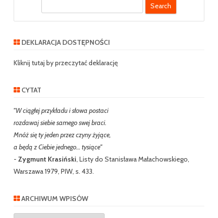
S
e
a
r
DEKLARACJA DOSTĘPNOŚCI
c
h
Kliknij tutaj by przeczytać deklarację
CYTAT
"W ciągłej przykładu i słowa postaci
rozdawaj siebie samego swej braci.
Mnóż się ty jeden przez czyny żyjące,
a będą z Ciebie jednego… tysiące"
-
Zygmunt Krasiński
, Listy do Stanisława Małachowskiego,
Warszawa 1979, PIW, s. 433.
ARCHIWUM WPISÓW
Archiwum