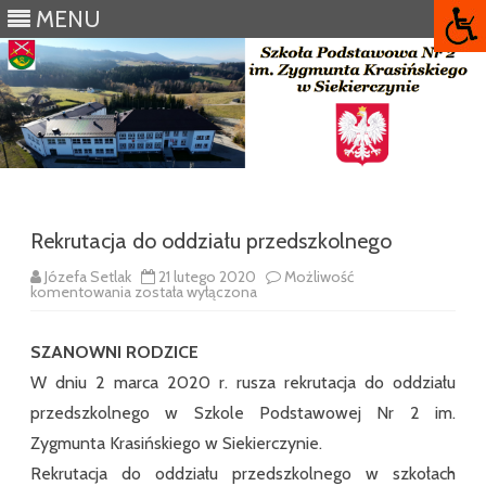
MENU
Skip
to
content
Rekrutacja do oddziału przedszkolnego
Józefa Setlak
21 lutego 2020
Możliwość
Rekrutacja
komentowania
została wyłączona
do
oddziału
przedszkolnego
SZANOWNI RODZICE
W dniu 2 marca 2020 r. rusza rekrutacja do oddziału
przedszkolnego w Szkole Podstawowej Nr 2 im.
Zygmunta Krasińskiego w Siekierczynie.
Rekrutacja do oddziału przedszkolnego w szkołach