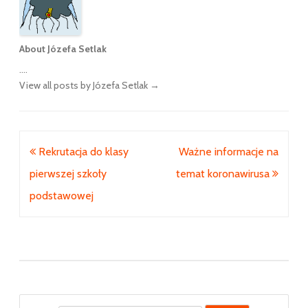
About Józefa Setlak
....
View all posts by Józefa Setlak
→
Nawigacja
Rekrutacja do klasy
Ważne informacje na
wpisu
pierwszej szkoły
temat koronawirusa
podstawowej