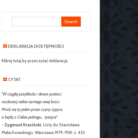
S
SZKOLNY SZKOŁY
e
J NR 2 W
a
IE
r
DEKLARACJA DOSTĘPNOŚCI
c
RZEDSZKOLNY
h
Kliknij tutaj by przeczytać deklarację
CYTAT
"W ciągłej przykładu i słowa postaci
rozdawaj siebie samego swej braci.
Mnóż się ty jeden przez czyny żyjące,
a będą z Ciebie jednego… tysiące"
-
Zygmunt Krasiński
, Listy do Stanisława
Małachowskiego, Warszawa 1979, PIW, s. 433.