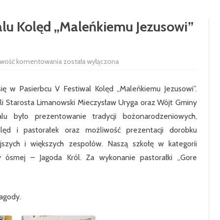
RADA RODZICÓW
100-LECIE SZKOŁY
alu Kolęd „Maleńkiemu Jezusowi”
UCZNIOWIE
HISTORIA SZKOŁY
SAMORZĄD 
PODSTAWOWE
Wyróżnienie
iwość komentowania
została wyłączona
SIEKIERCZYN
w
V
Festiwalu
ODDZIAŁ P
ię w Pasierbcu V Festiwal Kolęd „Maleńkiemu Jezusowi”.
Kolęd
„Maleńkiemu
i Starosta Limanowski Mieczysław Uryga oraz Wójt Gminy
Jezusowi”
KLASA 1
w
lu było prezentowanie tradycji bożonarodzeniowych,
Pasierbcu.
KLASA 2
olęd i pastorałek oraz możliwość prezentacji dorobku
KLASA 3
ejszych i większych zespołów. Naszą szkołę w kategorii
y ósmej – Jagoda Król. Za wykonanie pastorałki „Gore
KLASA 4
KLASA 5
Jagody.
KLASA 6