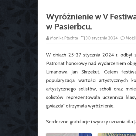
Wyróżnienie w V Festiw
w Pasierbcu.
Monika Płachta
30 stycznia 2024
Możl
W dniach 25-27 stycznia 2024 r. odbył s
Patronat honorowy nad wydarzeniem objęl
Limanowa Jan Skrzekut. Celem festiwa
popularyzacja wartości artystycznych k
artystycznego solistów, scholi oraz mni
solistów reprezentowała uczennica klas
gwiazda” otrzymała wyróżnienie.
Serdeczne gratulacje i wyrazy uznania dla 