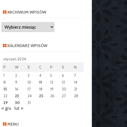
ARCHIWUM WPISÓW
Archiwum
wpisów
KALENDARZ WPISÓW
styczeń 2024
P
W
Ś
C
P
S
N
1
2
3
4
5
6
7
8
9
10
11
12
13
14
15
16
17
18
19
20
21
22
23
24
25
26
27
28
29
30
31
« gru
lut »
MENU