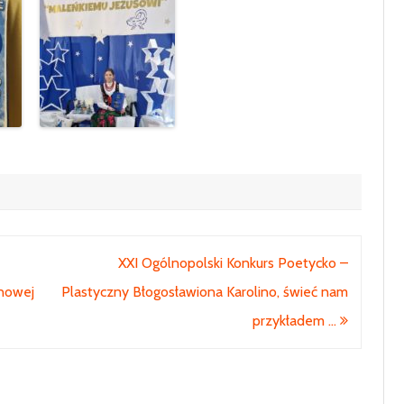
KLASA 7
KLASA 8
XXI Ogólnopolski Konkurs Poetycko –
anowej
Plastyczny Błogosławiona Karolino, świeć nam
przykładem …