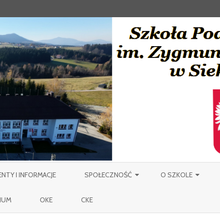
Skip
to
TY I INFORMACJE
SPOŁECZNOŚĆ
O SZKOLE
content
NAUCZYCIELE
PATRON
IUM
OKE
CKE
PRACOWNICY OBSŁUGI SZKOŁY
MIEJSCOWOŚĆ