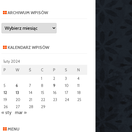
ARCHIWUM WPISÓW
Archiwum
wpisów
KALENDARZ WPISÓW
luty 2024
P
W
Ś
C
P
S
N
1
2
3
4
5
6
7
8
9
10
11
12
13
14
15
16
17
18
19
20
21
22
23
24
25
26
27
28
29
« sty
mar »
MENU