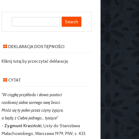
S
SZKOLNY SZKOŁY
e
J NR 2 W
a
IE
r
DEKLARACJA DOSTĘPNOŚCI
c
RZEDSZKOLNY
h
Kliknij tutaj by przeczytać deklarację
CYTAT
"W ciągłej przykładu i słowa postaci
rozdawaj siebie samego swej braci.
Mnóż się ty jeden przez czyny żyjące,
a będą z Ciebie jednego… tysiące"
-
Zygmunt Krasiński
, Listy do Stanisława
Małachowskiego, Warszawa 1979, PIW, s. 433.