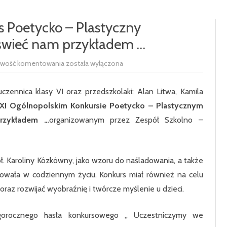
RADA RODZICÓW
100-LECIE SZKOŁY
s Poetycko – Plastyczny
 świeć nam przykładem …
UCZNIOWIE
HISTORIA SZKOŁY
SAMORZĄD 
PODSTAWOWE
XXI
iwość komentowania
została wyłączona
SIEKIERCZYN
Ogólnopolski
Konkurs
Poetycko
ODDZIAŁ P
zennica klasy VI oraz przedszkolaki: Alan Litwa, Kamila
–
Plastyczny
XI Ogólnopolskim Konkursie Poetycko – Plastycznym
Błogosławiona
KLASA 1
Karolino,
przykładem …
organizowanym przez Zespół Szkolno –
świeć
nam
KLASA 2
przykładem
…
KLASA 3
ł. Karoliny Kózkówny, jako wzoru do naśladowania, a także
KLASA 4
ierowała w codziennym życiu. Konkurs miał również na celu
oraz rozwijać wyobraźnię i twórcze myślenie u dzieci.
KLASA 5
KLASA 6
egorocznego hasła konkursowego „ Uczestniczymy we