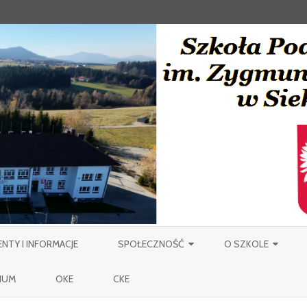
Skip
to
TY I INFORMACJE
SPOŁECZNOŚĆ
O SZKOLE
content
NAUCZYCIELE
PATRON
IUM
OKE
CKE
PRACOWNICY OBSŁUGI SZKOŁY
MIEJSCOWOŚĆ