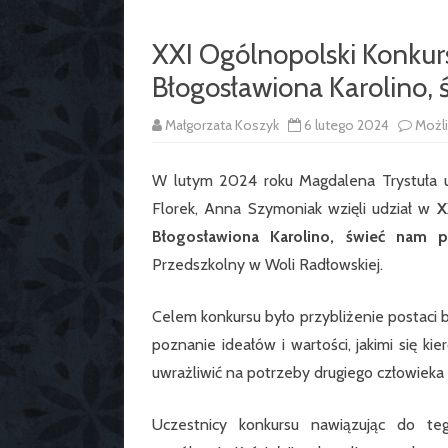
XXI Ogólnopolski Konkur
Błogosławiona Karolino,
Małgorzata Koszyk
6 lutego 2024
Możl
W lutym 2024 roku Magdalena Trystuła uc
Florek, Anna Szymoniak wzięli udział w
X
Błogosławiona Karolino, świeć nam 
Przedszkolny w Woli Radłowskiej.
Celem konkursu było przybliżenie postaci b
poznanie ideałów i wartości, jakimi się k
uwrażliwić na potrzeby drugiego człowieka 
Uczestnicy konkursu nawiązując do t