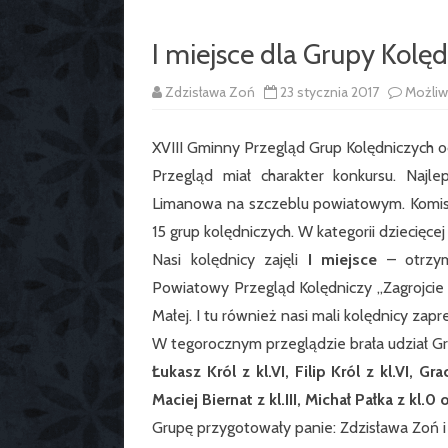
I miejsce dla Grupy Kolęd
Zdzisława Zoń
23 stycznia 2017
Możli
XVIII Gminny Przegląd Grup Kolędniczych odb
Przegląd miał charakter konkursu. Najl
Limanowa na szczeblu powiatowym. Komisja 
15 grup kolędniczych. W kategorii dziecięcej
Nasi kolędnicy zajęli
I miejsce
– otrzyma
Powiatowy Przegląd Kolędniczy „Zagrojcie t
Małej. I tu również nasi mali kolędnicy za
W tegorocznym przeglądzie brała udział Gr
Łukasz Król z kl.VI, Filip Król z kl.VI, Gra
Maciej Biernat z kl.III, Michał Pałka z kl.0 
Grupę przygotowały panie: Zdzisława Zoń i