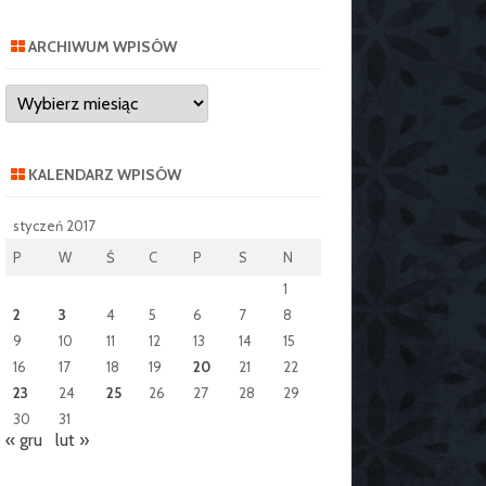
ARCHIWUM WPISÓW
Archiwum
wpisów
KALENDARZ WPISÓW
styczeń 2017
P
W
Ś
C
P
S
N
1
2
3
4
5
6
7
8
9
10
11
12
13
14
15
16
17
18
19
20
21
22
23
24
25
26
27
28
29
30
31
« gru
lut »