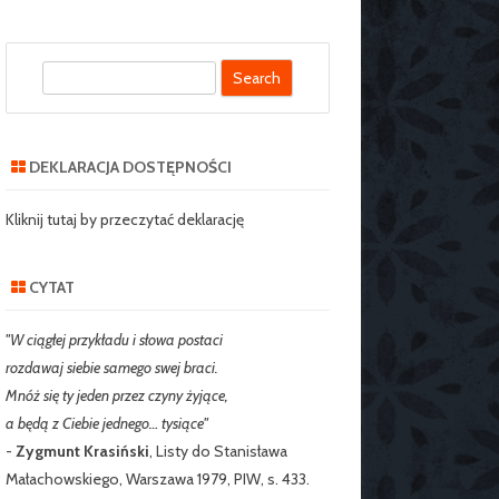
S
SZKOLNY SZKOŁY
e
J NR 2 W
a
IE
r
DEKLARACJA DOSTĘPNOŚCI
c
RZEDSZKOLNY
h
Kliknij tutaj by przeczytać deklarację
CYTAT
"W ciągłej przykładu i słowa postaci
rozdawaj siebie samego swej braci.
Mnóż się ty jeden przez czyny żyjące,
a będą z Ciebie jednego… tysiące"
-
Zygmunt Krasiński
, Listy do Stanisława
Małachowskiego, Warszawa 1979, PIW, s. 433.