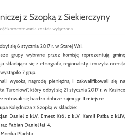
RADA RODZICÓW
100-LECIE SZKOŁY
niczej z Szopką z Siekierczyny
UCZNIOWIE
HISTORIA SZKOŁY
SAMORZĄD 
I
wość komentowania
została wyłączona
PODSTAWOWE
miejsce
dla
SIEKIERCZYN
Grupy
ył się 6 stycznia 2017 r. w Starej Wsi.
Kolędniczej
z
ODDZIAŁ P
epsze grupy wybrane przez komisję reprezentują gminę
Szopką
z
składająca się z etnografa, regionalisty i muzyka oceniła
Siekierczyny
KLASA 1
 wystąpiło 7 grup.
KLASA 2
li wysoką nagrodę pieniężną i zakwalifikowali się na
a Turoniowi”, który odbył się 21 stycznia 2017 r. w Kasince
KLASA 3
prezentowali się bardzo dobrze zajmując
II miejsce.
KLASA 4
upa Kolędnicza z Szopką w składzie:
cjan Daniel z kl.V, Ernest Król z kl.V, Kamil Pałka z kl.IV,
KLASA 5
oraz Fabian Daniel lat 4.
KLASA 6
 Monika Płachta