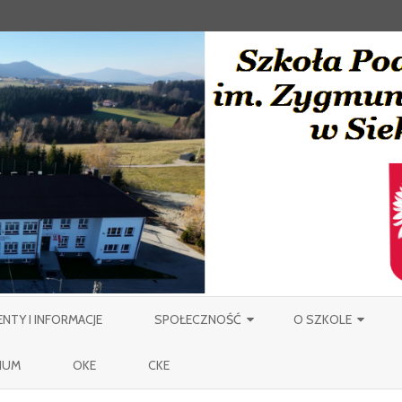
Skip
to
TY I INFORMACJE
SPOŁECZNOŚĆ
O SZKOLE
content
NAUCZYCIELE
PATRON
IUM
OKE
CKE
PRACOWNICY OBSŁUGI SZKOŁY
MIEJSCOWOŚĆ