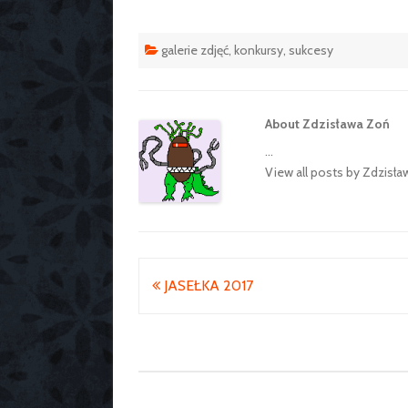
galerie zdjęć
,
konkursy
,
sukcesy
About Zdzisława Zoń
...
View all posts by Zdzisł
Nawigacja
JASEŁKA 2017
wpisu