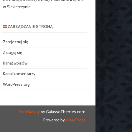
w Siekierczynie
ZARZĄDZANIE STRONĄ
Zarejestruj się
Zaloguj się
Kanał wpisów
Kanał komentarzy
WordPress.org
ZeroGravity
by GalussoThemes.com
Powered by
WordPress