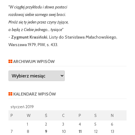
"W ciągłej przykładu i słowa postaci
rozdawaj siebie samego swej braci.
Mnóż się ty jeden przez czyny żyjące,
a będą z Ciebie jednego… tysiące"
-
Zygmunt Krasiński
, Listy do Stanisława Małachowskiego,
Warszawa 1979, PIW, s. 433.
ARCHIWUM WPISÓW
Archiwum
wpisów
KALENDARZ WPISÓW
styczeń 2019
P
W
Ś
C
P
S
N
1
2
3
4
5
6
7
8
9
10
11
12
13