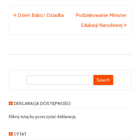
Nawigacja
Dzień Babci i Dziadka
Podziękowanie Minister
wpisu
Edukacji Narodowej
S
e
a
r
DEKLARACJA DOSTĘPNOŚCI
c
h
Kliknij tutaj by przeczytać deklarację
CYTAT