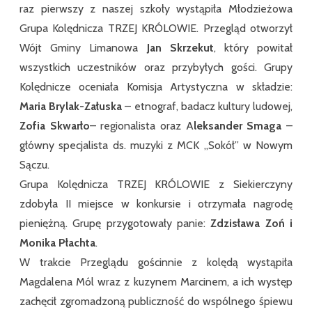
raz pierwszy z naszej szkoły wystąpiła Młodzieżowa
Grupa Kolędnicza TRZEJ KRÓLOWIE. Przegląd otworzył
Wójt Gminy Limanowa
Jan Skrzekut
, który powitał
wszystkich uczestników oraz przybyłych gości. Grupy
Kolędnicze oceniała Komisja Artystyczna w składzie:
Maria Brylak-Załuska
– etnograf, badacz kultury ludowej,
Zofia Skwarło
– regionalista oraz A
leksander Smaga
–
główny specjalista ds. muzyki z MCK „Sokół” w Nowym
Sączu.
Grupa Kolędnicza TRZEJ KRÓLOWIE z Siekierczyny
zdobyła II miejsce w konkursie i otrzymała nagrodę
pieniężną. Grupę przygotowały panie:
Zdzisława Zoń i
Monika Płachta
.
W trakcie Przeglądu gościnnie z kolędą wystąpiła
Magdalena Mól wraz z kuzynem Marcinem, a ich występ
zachęcił zgromadzoną publiczność do wspólnego śpiewu