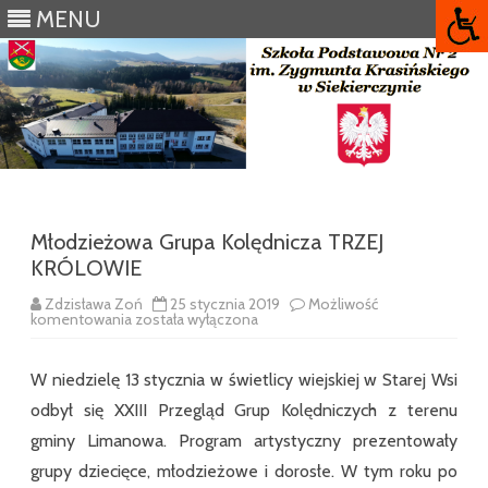
MENU
Skip
to
content
Młodzieżowa Grupa Kolędnicza TRZEJ
KRÓLOWIE
Zdzisława Zoń
25 stycznia 2019
Możliwość
Młodzieżowa
komentowania
została wyłączona
Grupa
Kolędnicza
TRZEJ
W niedzielę 13 stycznia w świetlicy wiejskiej w Starej Wsi
KRÓLOWIE
odbył się XXIII Przegląd Grup Kolędniczych z terenu
gminy Limanowa. Program artystyczny prezentowały
grupy dziecięce, młodzieżowe i dorosłe. W tym roku po