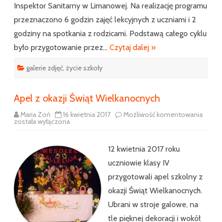
Inspektor Sanitarny w Limanowej. Na realizację programu
przeznaczono 6 godzin zajęć lekcyjnych z uczniami i 2
godziny na spotkania z rodzicami. Podstawą całego cyklu
było przygotowanie przez…
Czytaj dalej »
galerie zdjęć
,
życie szkoły
Apel z okazji Świąt Wielkanocnych
Apel
Maria Zoń
16 kwietnia 2017
Możliwość komentowania
z
została wyłączona
okazji
Świąt
Wielk
12 kwietnia 2017 roku
uczniowie klasy IV
przygotowali apel szkolny z
okazji Świąt Wielkanocnych.
Ubrani w stroje galowe, na
tle pięknej dekoracji i wokół