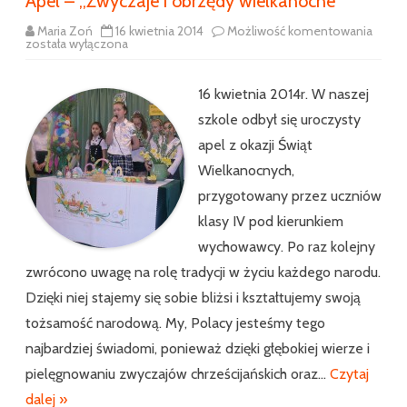
Apel – ,,Zwyczaje i obrzędy wielkanocne”
Apel
Maria Zoń
16 kwietnia 2014
Możliwość komentowania
–
została wyłączona
,,Zwyc
i
obrzę
16 kwietnia 2014r. W naszej
wielk
szkole odbył się uroczysty
apel z okazji Świąt
Wielkanocnych,
przygotowany przez uczniów
klasy IV pod kierunkiem
wychowawcy. Po raz kolejny
zwrócono uwagę na rolę tradycji w życiu każdego narodu.
Dzięki niej stajemy się sobie bliżsi i kształtujemy swoją
tożsamość narodową. My, Polacy jesteśmy tego
najbardziej świadomi, ponieważ dzięki głębokiej wierze i
pielęgnowaniu zwyczajów chrześcijańskich oraz…
Czytaj
dalej »