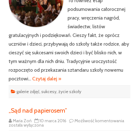
To również etap
podsumowania całorocznej
pracy, wręczenia nagród,
świadectw, listów
gratulacyjnych i podziękowań. Cieszy fakt, że oprócz
uczniów i dzieci, przybywają do szkoły także rodzice, aby
cieszyć się sukcesami swoich dzieci i być blisko nich, w
tym ważnym dla nich dniu. Tradycyjnie uroczystość
rozpoczęto od przekazania sztandaru szkoły nowemu
pocztowi…
Czytaj dalej »
galerie zdjęć
,
sukcesy
,
życie szkoły
„Sąd nad papierosem”
„Sąd
Maria Zoń
10 marca 2016
Możliwość komentowania
nad
została wyłączona
papier