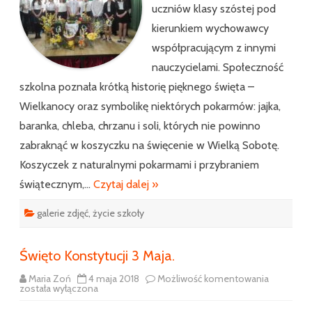
uczniów klasy szóstej pod
kierunkiem wychowawcy
współpracującym z innymi
nauczycielami. Społeczność
szkolna poznała krótką historię pięknego święta –
Wielkanocy oraz symbolikę niektórych pokarmów: jajka,
baranka, chleba, chrzanu i soli, których nie powinno
zabraknąć w koszyczku na święcenie w Wielką Sobotę.
Koszyczek z naturalnymi pokarmami i przybraniem
świątecznym,…
Czytaj dalej »
galerie zdjęć
,
życie szkoły
Święto Konstytucji 3 Maja.
Święto
Maria Zoń
4 maja 2018
Możliwość komentowania
Konstytucj
została wyłączona
3
Maja.