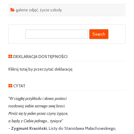
galerie zdjęć
,
życie szkoły
S
e
a
r
DEKLARACJA DOSTĘPNOŚCI
c
h
Kliknij tutaj by przeczytać deklarację
CYTAT
"W ciągłej przykładu i słowa postaci
rozdawaj siebie samego swej braci.
Mnóż się ty jeden przez czyny żyjące,
a będą z Ciebie jednego… tysiące"
-
Zygmunt Krasiński
, Listy do Stanisława Małachowskiego,