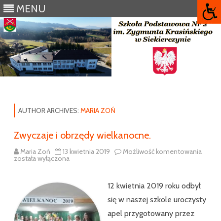
MENU
Skip
to
content
AUTHOR ARCHIVES:
MARIA ZOŃ
Zwyczaje i obrzędy wielkanocne.
Zwycz
Maria Zoń
13 kwietnia 2019
Możliwość komentowania
i
została wyłączona
obrzę
wielka
12 kwietnia 2019 roku odbył
się w naszej szkole uroczysty
apel przygotowany przez