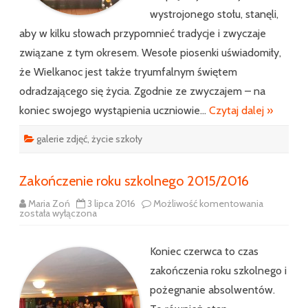
wystrojonego stołu, stanęli,
aby w kilku słowach przypomnieć tradycje i zwyczaje
związane z tym okresem. Wesołe piosenki uświadomiły,
że Wielkanoc jest także tryumfalnym świętem
odradzającego się życia. Zgodnie ze zwyczajem – na
koniec swojego wystąpienia uczniowie…
Czytaj dalej »
galerie zdjęć
,
życie szkoły
Zakończenie roku szkolnego 2015/2016
Zakończen
Maria Zoń
3 lipca 2016
Możliwość komentowania
roku
została wyłączona
szkolnego
2015/2016
Koniec czerwca to czas
zakończenia roku szkolnego i
pożegnanie absolwentów.