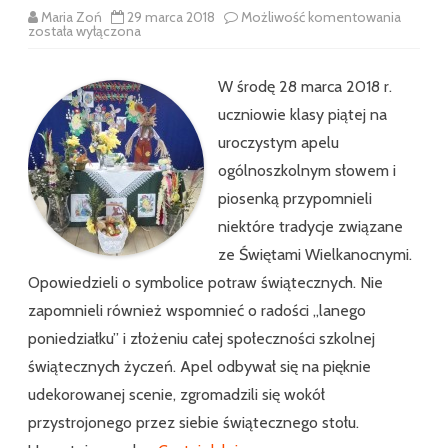
Tradycj
Maria Zoń
29 marca 2018
Możliwość komentowania
i
została wyłączona
zwycza
Świąt
Wielka
W środę 28 marca 2018 r.
uczniowie klasy piątej na
uroczystym apelu
ogólnoszkolnym słowem i
piosenką przypomnieli
niektóre tradycje związane
ze Świętami Wielkanocnymi.
Opowiedzieli o symbolice potraw świątecznych. Nie
zapomnieli również wspomnieć o radości ,,lanego
poniedziałku” i złożeniu całej społeczności szkolnej
świątecznych życzeń. Apel odbywał się na pięknie
udekorowanej scenie, zgromadzili się wokół
przystrojonego przez siebie świątecznego stołu.