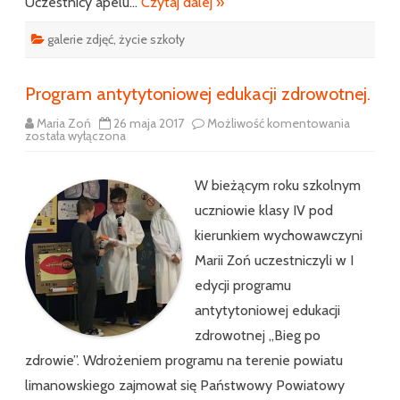
Uczestnicy apelu…
Czytaj dalej »
galerie zdjęć
,
życie szkoły
Program antytytoniowej edukacji zdrowotnej.
Program
Maria Zoń
26 maja 2017
Możliwość komentowania
antytyto
została wyłączona
edukacji
zdrowotn
W bieżącym roku szkolnym
uczniowie klasy IV pod
kierunkiem wychowawczyni
Marii Zoń uczestniczyli w I
edycji programu
antytytoniowej edukacji
zdrowotnej ,,Bieg po
zdrowie”. Wdrożeniem programu na terenie powiatu
limanowskiego zajmował się Państwowy Powiatowy